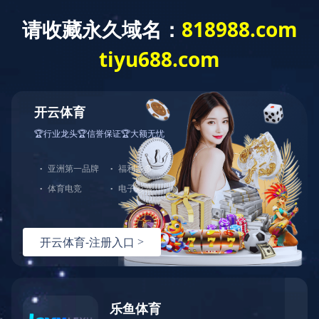
CLOSE
招贤纳士
首页
> 合作单位
碧桂园
万科