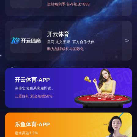
融信集团
蓝光BRC
祥生
滨江集团