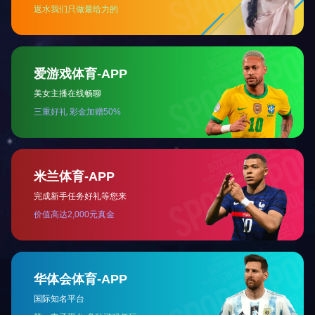
中粮
朗诗集团
新希望地产
仁恒置地
1
2
>>