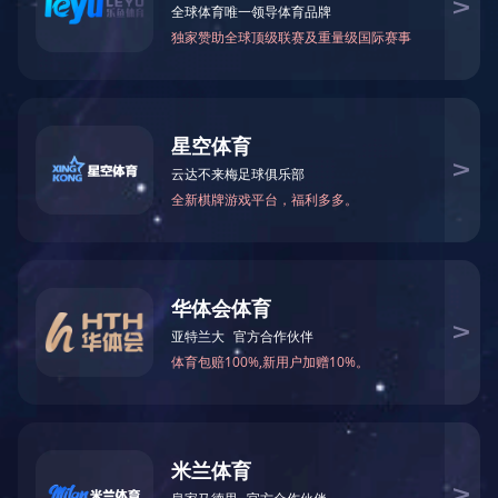
上一篇：
世茂房地产
下一篇：
金地集团
地址：杭州市上城区圣奥中央商务大厦26楼
电话：0571-85303121 0571-86588296 0571-
85300610
传真：0571-85303237
网址：www.
hzgcgl.com
E-mail：hzjsgcgl@163.com
关注微信
邮编：310000
Copyright @ 2020 hzgcgl.com All Rights Reserved. 版权所有：爱游戏
网站网址-爱游戏（中国）
开创网络
技术支持 网站备案号：
浙ICP备