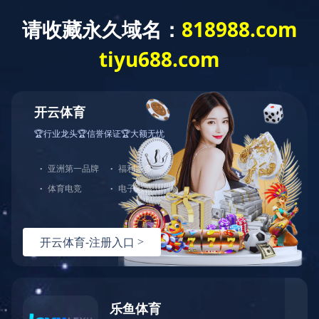
CLOSE
招贤纳士
首页
>
合作单位
>
企业合作
> 正文
阳光城