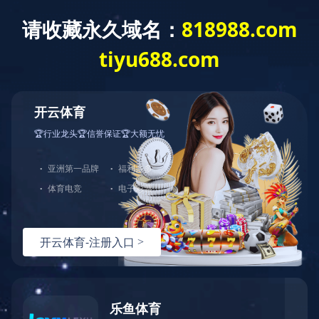
CLOSE
招贤纳士
首页
>
合作单位
>
企业合作
> 正文
中粮