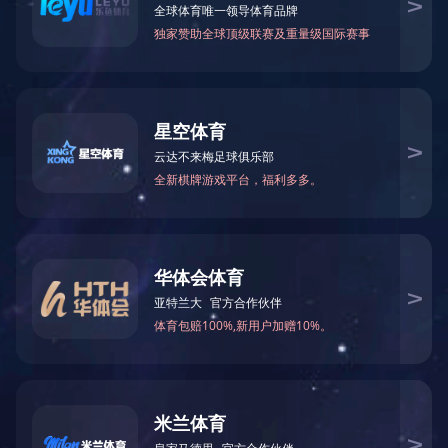
上一篇：
滨江集团
下一篇：
朗诗集团
地址：杭州市上城区圣奥中央商务大厦26楼
电话：0571-85303121 0571-86588296 0571-
85300610
传真：0571-85303237
网址：www.
hzgcgl.com
E-mail：hzjsgcgl@163.com
关注微信
邮编：310000
Copyright @ 2020 hzgcgl.com All Rights Reserved. 版权所有：爱游戏
网站网址-爱游戏（中国）
开创网络
技术支持 网站备案号：
浙ICP备